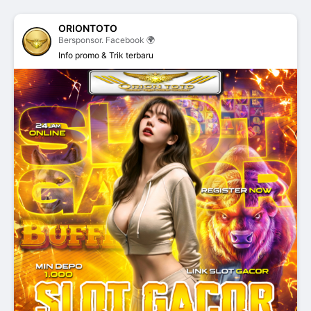
ORIONTOTO
Bersponsor. Facebook 🌍
Info promo & Trik terbaru