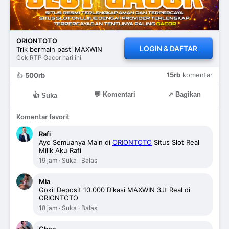
ORIONTOTO
LOGIN & DAFTAR
Trik bermain pasti MAXWIN
Cek RTP Gacor hari ini
15rb
komentar
👍
500rb
💬 Komentari
↗️ Bagikan
👍 Suka
Komentar favorit
Rafi
Ayo Semuanya Main di
ORIONTOTO
Situs Slot Real
Milik Aku Rafi
19 jam · Suka · Balas
Mia
Gokil Deposit 10.000 Dikasi MAXWIN 3Jt Real di
ORIONTOTO
18 jam · Suka · Balas